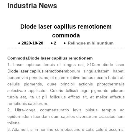
Industria News
Diode laser capillus remotionem
commoda
●
2020-10-20
●
2
●
Relinque mihi nuntium
Commoda
Diode laser capillus remotionem
1. Laser optimus tenuis et longus est, 810nm diode laser
Diode laser capillus remotionem
bonum singularitatem habet,
bonam vim penetrans, et etiam relative bonus necem habet ab
cellulis pigmentis, quae principii actionis photothermalis
selectivae applicatur. Coloris folliculi nigri pigmento pilorum
turpia est, ita ut pili folliculus efficax sit, et melior effectus
remotionis capillorum.
2. Ultra-longa commensuratio levis pulsus tempus ad
epidermidem tuendam dum capillos diversarum crassitudinum
tollens.
3. Attamen, si in homine cum obscuriore cutis colore occurris,