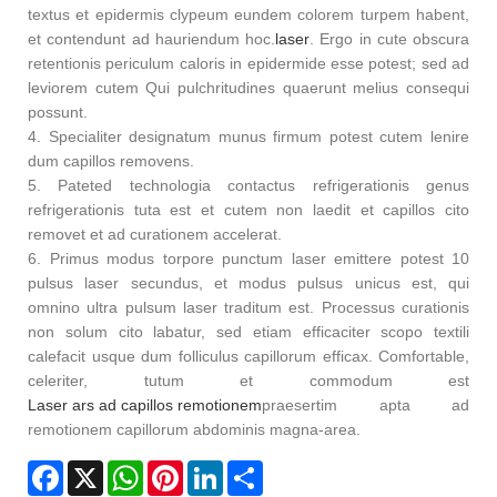
textus et epidermis clypeum eundem colorem turpem habent,
et contendunt ad hauriendum hoc.
laser
. Ergo in cute obscura
retentionis periculum caloris in epidermide esse potest; sed ad
leviorem cutem Qui pulchritudines quaerunt melius consequi
possunt.
4. Specialiter designatum munus firmum potest cutem lenire
dum capillos removens.
5. Pateted technologia contactus refrigerationis genus
refrigerationis tuta est et cutem non laedit et capillos cito
removet et ad curationem accelerat.
6. Primus modus torpore punctum laser emittere potest 10
pulsus laser secundus, et modus pulsus unicus est, qui
omnino ultra pulsum laser traditum est. Processus curationis
non solum cito labatur, sed etiam efficaciter scopo textili
calefacit usque dum folliculus capillorum efficax. Comfortable,
celeriter, tutum et commodum est
Laser ars ad capillos remotionem
praesertim apta ad
remotionem capillorum abdominis magna-area.
Facebook
X
WhatsApp
Pinterest
LinkedIn
Share