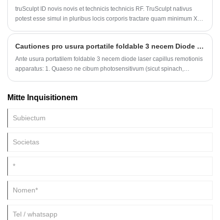
truSculpt ID novis novis et technicis technicis RF. TruSculpt nativus
potest esse simul in pluribus locis corporis tractare quam minimum XV
minuta curationis secundum necessitates patientis.
Cautiones pro usura portatile foldable 3 necem Diode laser capillus remotionem machinam
Ante usura portatilem foldable 3 necem diode laser capillus remotionis
apparatus: 1. Quaeso ne cibum photosensitivum (sicut spinach,
rapacitas, sinapis, etc.) ad vitandum motus contrarios post usum. 2.
Non uteris condensate, aloe vera gel, etc. Haec producta fulgura facere
Mitte Inquisitionem
non possunt.