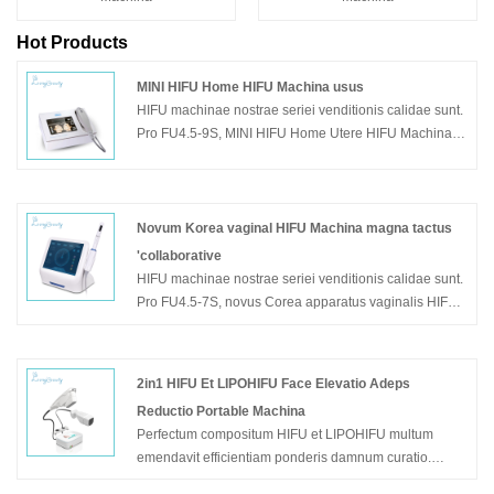
Hot Products
MINI HIFU Home HIFU Machina usus
HIFU machinae nostrae seriei venditionis calidae sunt.
Pro FU4.5-9S, MINI HIFU Home Utere HIFU Machina,
cum CE, 1 annis warantum, ut novum exemplar, magis
ac gratior est inter distributores, pulchritudinis centra,
clinica, praesertim apta ad usum coetuum domi.
Novum Korea vaginal HIFU Machina magna tactus
Exemplar: FU4.5-9S
'collaborative
HIFU machinae nostrae seriei venditionis calidae sunt.
Pro FU4.5-7S, novus Corea apparatus vaginalis HIFU
magna cum screen tactus circulos.
Exemplar: FU4.5-7S
2in1 HIFU Et LIPOHIFU Face Elevatio Adeps
Reductio Portable Machina
Perfectum compositum HIFU et LIPOHIFU multum
emendavit efficientiam ponderis damnum curatio.
Grata ad inquirendum 2in1 HIFU et LIPOHIFU faciem