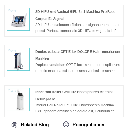
elevatam adipem reductionem machinae portatilis
FU18-S3
3D HIFU And Vaginal HIFU 2in1 Machina Pro Face
Corpus Et Vaginal
Exemplar: Fu18-s3
3D HIFU tractationem efficientiam signanter emendare
potest. Perfecta compositio 3D HIFU et vaginalis HIFU
necessitatibus occurrere potest magis ac magis elit.
Pretium est 1 + 1 2. Grata inquisitionem mittere pro
HIF3-1S, 3D HIFU et vaginalis HIFU 2in1 apparatus
Duplex palpate OPT E-lux DOLORE Hair remotionem
pro facie corporis et vaginalis.
Machina
Duplex manubrium OPT E-lucis sine dolore capillorum
Exemplar: HIF3-1S
remotio machina est duplex ansa verticalis machinae,
una est auricula OPT et altera manubrii levis est.
Interea loci partes duae ansarum diversae sunt, quae
ad curationem diversorum corporis partium diversarum
Inner Ball Roller Celllulite Endospheres Machine
clientium convenit. Ad pulchritudinem salons cum
Cellusphere
capillos remotionem professionalis negotii, haec
Interior Ball Roller Celllulite Endospheres Machina
machina est optimarum electionum.
Cellusphaera omnino sine dolore est, iucundum et
cutem non laedat. Interior Ball Rollerus Celllulite
Exemplar: BM105
Endospheres Machina Cellusphaera adiuvit ad
Related Blog
Recognitiones