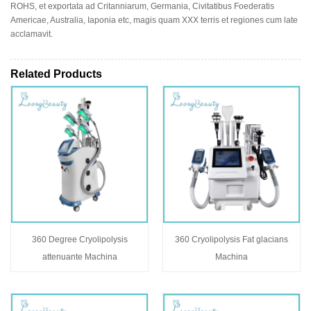
ROHS, et exportata ad Critanniarum, Germania, Civitatibus Foederatis
Americae, Australia, Iaponia etc, magis quam XXX terris et regiones cum late
acclamavit.
Related Products
360 Degree Cryolipolysis
360 Cryolipolysis Fat glacians
attenuante Machina
Machina