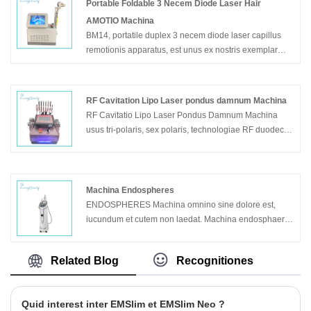
componit, sicut AI facies agnitionis technologiae,
Portable Foldable 3 Necem Diode Laser Hair
technologiae discendi profundae, 3D cutis simulationis
AMOTIO Machina
technologiae, nubes computandi et nubes repositae,
BM14, portatile duplex 3 necem diode laser capillus
etc. In Bitmoji AI Facial Cutis Diagnosis Analyser
remotionis apparatus, est unus ex nostris exemplar
Machina quantitatis analysin perficit in superficies et
venditionis calidissimus, consilium portatile multum
profunda cutis stratis 14 cutem detegit et indicibus
feugiat potest servare. expectamus inquisitionem tuam.
sanitatis.
RF Cavitation Lipo Laser pondus damnum Machina
Exemplar: BM14
RF Cavitatio Lipo Laser Pondus Damnum Machina
usus tri-polaris, sex polaris, technologiae RF duodecim
polaris, cavitates coniungens, technologias vacuum et
lipo laser. RF Cavitatio Lipo Laser Pondus Damnum
Machina efficere potest effectum curationi eventus ad
adipem remotionem, corpus attenuante et facie
Machina Endospheres
tollendo. Praeterea, RF Cavitation Lipo Laser Pondus
ENDOSPHERES Machina omnino sine dolore est,
Damnum Machina vilis est.
iucundum et cutem non laedat. Machina endosphaeria
adiuvit ad constringendum et tonum musculos et tela,
cutem lenis, structuram emendavit et faciem et corpus
Related Blog
Recognitiones
sculpsit. Deminutio est in cellulite, rugarum
eliminatione, et digitorum circumferentiarum a
lumborum et femoris amissarum. Per machinam
Quid interest inter EMSlim et EMSlim Neo ?
Endospheres corpora re- sculpta et facies renovata