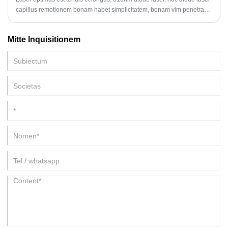
capillus remotionem bonam habet simplicitatem, bonam vim penetrans,
et etiam est bonus necem relative absorptus ab cellulis pigmentariis,
quod ad principium actionis photothermalis selectivae applicatur.
Mitte Inquisitionem
Coloris folliculi nigri pigmento pilorum turpia est, ita ut pili folliculus
efficax sit, et melior effectus remotionis capillorum.