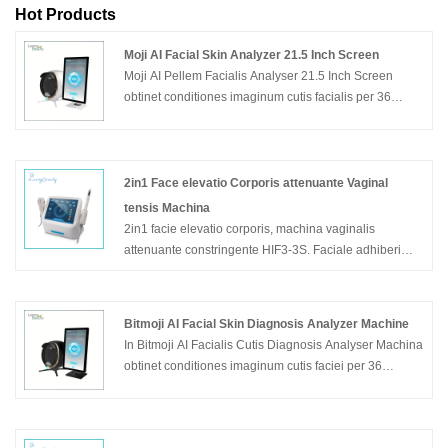
Hot Products
Moji AI Facial Skin Analyzer 21.5 Inch Screen
Moji AI Pellem Facialis Analyser 21.5 Inch Screen
obtinet conditiones imaginum cutis facialis per 36
decies centena definitionis elementa cum technologia
imaginandi 8-spectri. In Moji AI Pellem Facial Analyser
21.5 Inch Screen varias technologias coniungit, ut AI
facies agnitionis technologiae, technologiae discendi
2in1 Face elevatio Corporis attenuante Vaginal
profundae, 3D cutis simulationis technologiae, nubes
tensis Machina
computandi ac nubes reposita, etc. Moji AI Facial Skin
2in1 facie elevatio corporis, machina vaginalis
Analyzer 21.5 Inch Screen quantitatis facit analysis in
attenuante constringente HIF3-3S. Faciale adhiberi
superficie et profundis stratis cutis et indicia 14 cutis
potest anti-canus, corporis pondus damnum, vaginalis
detegit sanitatis.
tensis, et pretium effectus determinat quod est optimus-
venditionis consequat.
Bitmoji AI Facial Skin Diagnosis Analyzer Machine
In Bitmoji AI Facialis Cutis Diagnosis Analyser Machina
Exemplar: HIF3-3S
obtinet conditiones imaginum cutis faciei per 36
miliones pixels altae definitionis cum technologia
imaginandi 8-spectri. In Bitmoji AI Facialis Cutis
Diagnosis Analyser Machina varias technologias