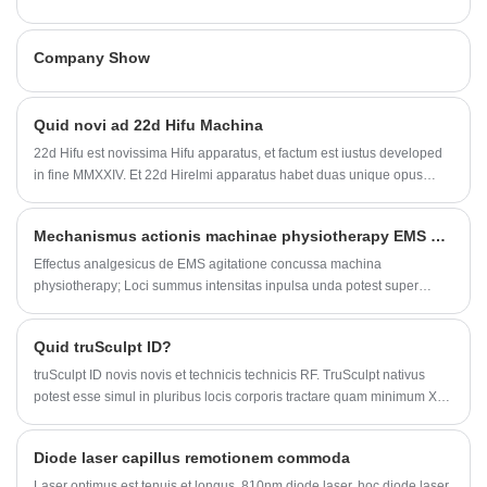
sunt.
Company Show
Quid novi ad 22d Hifu Machina
22d Hifu est novissima Hifu apparatus, et factum est iustus developed
in fine MMXXIV. Et 22d Hirelmi apparatus habet duas unique opus
tractat, unum dicitur 13d Hifu, alterum dicitur 18d Hir. Et 13d Hifu
manubrio potest output 2-13 lineae Novifacta, et habet duo modi. In
Mechanismus actionis machinae physiotherapy EMS shockwave
18d Hifu habet III modos, XXII recta lineae modus, XXII lineae punctis
modus, et circulus modus.
Effectus analgesicus de EMS agitatione concussa machina
physiotherapy; Loci summus intensitas inpulsa unda potest super
stimulationem ad nervum telam desinentem producere, nervum
sensitivum minuere et signa doloris transmittere non potest; liberam
Quid truSculpt ID?
radicalem circa cellulas causant ut substantias doloris inhibentes
mutandi et emittere, frequentiam receptorum pro dolore mutare, et
truSculpt ID novis novis et technicis technicis RF. TruSculpt nativus
limen cerebri emendare pro dolore ad dolorem levandum.
potest esse simul in pluribus locis corporis tractare quam minimum XV
minuta curationis secundum necessitates patientis.
Diode laser capillus remotionem commoda
Laser optimus est tenuis et longus, 810nm diode laser, hoc diode laser