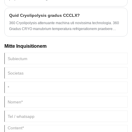
Quid Cryolipolysis gradus CCCLX?
360 Cryolipolysis attenuante machina uti novissima technologia. 360
Gradus CRYO manubrium temperatura refrigerationem praebere
potest, curatio commodior experientia, melior curatio consequitur, et
pauciores effectus laterales. Et pretium non multum differt a Cryo
Mitte Inquisitionem
tradito.