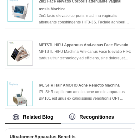
curationi praebere potest et melius affectum
2in1 Face elevatio Corporis attenuante Vaginal
curationum cum machinis translaticiis RF comparatum.
tensis Machina
2in1 facie elevatio corporis, machina vaginalis
attenuante constringente HIF3-3S. Faciale adhiberi
potest anti-canus, corporis pondus damnum, vaginalis
tensis, et pretium effectus determinat quod est optimus-
venditionis consequat.
MPTSTL HIFU Apparatus Anti-canus Face Elevatio
MPTSTL HIFU Machina Anti-canus Face Elevatio HIFU
Exemplar: HIF3-3S
tardus utitur technology ad efficiens, sine dolore, et
dolor HIFU curatio. MPTSTL HIFU Machina Anti-canus
Facies Elevatio instructa est cum 10 cartridges
variarum frequentiarum, et quaelibet cartridge potest
plura puncta vel segmenta linea ponere. MPTSTL
IPL SHR Hair AMOTIO Acne Remotio Machina
HIFU Machina Anti-canus Facies Elevatio tres habet
IPL SHR capillorum amotio acne amotio apparatus
ansas operantes et faciei elevatio, anti-canus, pondus
BM101 est unus ex calidissimis venditionis OPT
damnum et curationes constringentes efficaciter
capillorum amotionis apparatus. Est vilis et maxime
exercere possunt.
efficax sumptus. Aptissima est ad pulchritudinem
Related Blog
Recognitiones
salons qui volunt expandere novos capillos
remotionem negotii sicut primi capillorum remotionem
apparatus in pulchritudine centra.
Ultraformer Apparatus Benefits