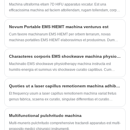
Exemplar: BM101
Machina ultraforma etiam 7D HIFU apparatus vocatur. Est una
efficacissima machina ad faciem attollendam, rugam tollendam, corpus
attenuandum.
Novum Portable EMS HIEMT machina venturus est
Cum favore machinarum EMS HIEMT per orbem terrarum, novas
machinas portatiles EMS HIEMT elaboravimus et produximus. Dum
eundem effectum prospicimus, nova machina portatilis EMS HIEMT
minore pretio et onerariis plus parabilis habet. Occasione Nativitatis
Characteres corporis EMS shockwave machina physiotherapy
Domini, etiam maiores infringo promotionem offeremus. Exspecto tuam
inquisitionem.
Machinatio EMS shockwave physiotherapy machina instructa est
humilis-energia et summus vis shockwave curatio capitibus. Cum
traditis curationibus pro osse et morbis musculi comparatis, "non
incursio, minus damnum textus, et methodus Simplex, effectus
Quoties ut a laser capillus remotionem machina adhiberi?
curativus significantes, periculum humilis, cyclus curatio brevis,
inpedimenta pauciora, et relative humilis sumptus" et alia commoda
Et frequency usum a laser capillus remotionem machina variat fretus
singularia.
genus fabrica, scaena ex curatio, singulae differentias et curatio
proposita.
Multifunctional pulchritudo machina
Multi-muneris pulchritudo comprehensive tractandi apparatus est multi-
proposito medici chirurgici instrumenti.