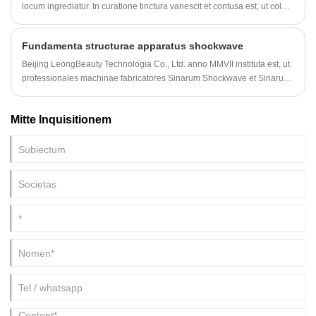
locum ingrediatur. In curatione tinctura vanescit et contusa est, ut color
Threicius. Nihil opus est secare aut fricare, et cutis laedi non potest.
Fundamenta structurae apparatus shockwave
Beijing LeongBeauty Technologia Co., Ltd. anno MMVII instituta est, ut
professionales machinae fabricatores Sinarum Shockwave et Sinarum
Shockwave Machina praebitorum, fructus nostri CE et ROHS approbati
sunt. Societas nostra completam rationem habet departmentis:
Mitte Inquisitionem
department productionis, negotiatio extera, department consilium,
genus logistics, post-venditio department et negotiatio. Machinae
principium Shockwave in clinic per multos annos exercitatum est, et
machina Shockwave efficaciter sublevare potest iuncturam, mollis
textus et dolorem musculi variis de causis causatum.