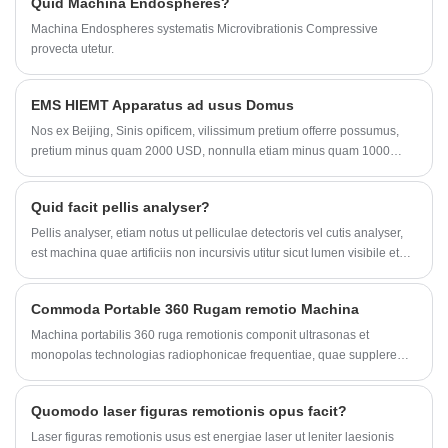
Quid Machina Endospheres?
tuam, gratias ago.
Machina Endospheres systematis Microvibrationis Compressive
Exemplar:M10
provecta utetur.
EMS HIEMT Apparatus ad usus Domus
Nos ex Beijing, Sinis opificem, vilissimum pretium offerre possumus,
pretium minus quam 2000 USD, nonnulla etiam minus quam 1000
USD, in quibus naves ad quamlibet regionem pertinent. Sola domi
curationem conficere potes, non opus est ad pulchritudinem Salon vel
Quid facit pellis analyser?
ad centrum vel pondus damnum gym. Nos ex Beijing, Sinis opificem,
vilissimum pretium offerre possumus, pretium minus quam 2000 USD,
Pellis analyser, etiam notus ut pelliculae detectoris vel cutis analyser,
nonnulla etiam minus quam 1000 USD, in quibus naves ad quamlibet
est machina quae artificiis non incursivis utitur sicut lumen visibile et
regionem pertinent. Sola domi curationem conficere potes, non opus
lux ultraviolacea ad informationes cutis capiendas et ad valetudinem
est ad pulchritudinem Salon vel ad centrum vel pondus damnum gym.
cutem perpendendam.
Commoda Portable 360 ​​Rugam remotio Machina
Machina portabilis 360 ruga remotionis componit ultrasonas et
monopolas technologias radiophonicae frequentiae, quae supplere
potest non incursio, non-chirurgica, sine dolore curatio faciei elevatio,
rugae amotionis, corporis attenuantis, pinguis combustionis.
Quomodo laser figuras remotionis opus facit?
Laser figuras remotionis usus est energiae laser ut leniter laesionis