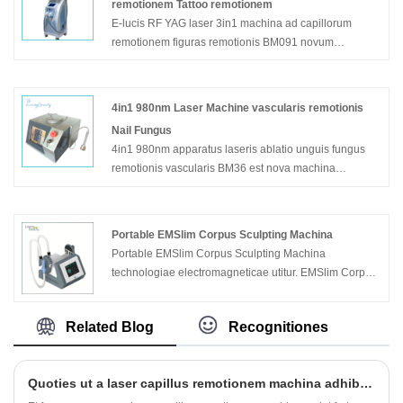
remotionem Tattoo remotionem
Exemplar: FU4.5-8S
E-lucis RF YAG laser 3in1 machina ad capillorum
remotionem figuras remotionis BM091 novum
exemplar est. Componit E-lucem OPT + YAG laser +
RF technology. Efficax curatio consequitur ad capillos
remotionem, figuras remotionem, pigmentationis
4in1 980nm Laser Machine vascularis remotionis
remotionem, acne amotionem, cutis rejuvenationem,
Nail Fungus
cortices carbonis, faciem elevatio, rugam remotionem
4in1 980nm apparatus laseris ablatio unguis fungus
etc. Hoc casu valde populare cum evoluta est.
remotionis vascularis BM36 est nova machina
multifunctionalis vascularium remotionis. Nullam non
Exemplar: BM091
elit at elit efficitur maximus id eget nisi. Utrum vena
aranea sit amotio vel curatio onychomycosis , an
Portable EMSlim Corpus Sculpting Machina
physiotherapyium bene praestare potest . Viam
Portable EMSlim Corpus Sculpting Machina
officinam ima suppeditabit tibi pretium.
technologiae electromagneticae utitur. EMSlim Corpus
Novam notam multifunctionalis apparatus remotionis
Sculpting Machina portatile exurere potest musculus
vascularis est. Nullam non elit at elit efficitur maximus
pinguis et lucrari sine ullo dolore, nullus effectus latus.
id eget nisi. Utrum sit cruor an onychomycosis
Related Blog
Recognitiones
Portable EMSlim Corpus Machina sculptura est una
machinae sumptus efficens et pretium minor quam MM
Exemplar: BM36
USD est.
Quoties ut a laser capillus remotionem machina adhiberi?