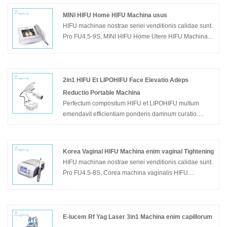
MINI HIFU Home HIFU Machina usus
HIFU machinae nostrae seriei venditionis calidae sunt.
Pro FU4.5-9S, MINI HIFU Home Utere HIFU Machina,
cum CE, 1 annis warantum, ut novum exemplar, magis
ac gratior est inter distributores, pulchritudinis centra,
clinica, praesertim apta ad usum coetuum domi.
2in1 HIFU Et LIPOHIFU Face Elevatio Adeps
Exemplar: FU4.5-9S
Reductio Portable Machina
Perfectum compositum HIFU et LIPOHIFU multum
emendavit efficientiam ponderis damnum curatio.
Grata ad inquirendum 2in1 HIFU et LIPOHIFU faciem
elevatam adipem reductionem machinae portatilis
FU18-S3
Korea Vaginal HIFU Machina enim vaginal Tightening
HIFU machinae nostrae seriei venditionis calidae sunt.
Exemplar: Fu18-s3
Pro FU4.5-8S, Corea machina vaginalis HIFU
constringendi vaginalis, cum CE, 2 annis warantia, ut
exemplar classicum, magis ac gratior est inter
distributores, pulchritudinis centra, clinics, et etiam pro
usu coetus domi.
E-lucem Rf Yag Laser 3in1 Machina enim capillorum