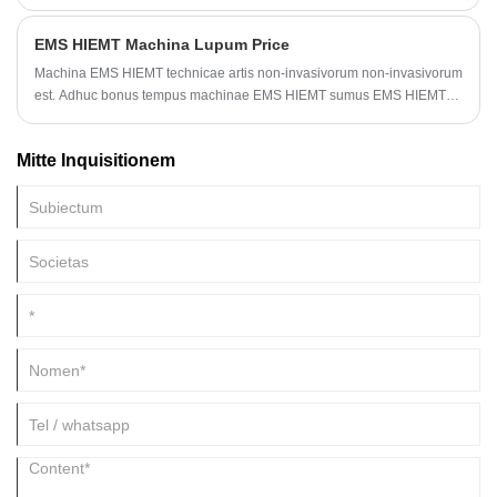
nummis Europaeis in MMVIII ad 444 miliardis nummis Europaeis anno
MMXIV. Sequens analysis pulchritudinis industriae indicium est.
EMS HIEMT Machina Lupum Price
Machina EMS HIEMT technicae artis non-invasivorum non-invasivorum
est. Adhuc bonus tempus machinae EMS HIEMT sumus EMS HIEMT
opificem in Beijing, Sina, tibi vilissimum pretium officinas offerre
possumus. Amet vel vestibulum sit excepturi.
Mitte Inquisitionem