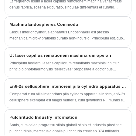
Et frequency usum a laser capillus remotionem machina variat fretus
genus fabrica, scaena ex curatio, singulae differentias et curatio
proposita.
Machina Endospheres Commoda
Globus interior cylindrus apparatus Endosphaerii est pressio
mechanica micro-vibrationis curatio non-incursio. Principium est, quod
silicone globus per cylindrum 360° ad compressionem micro-
vibrationis generandam volvitur, et sic laxatur ad tandem dissolutum,
Ut laser capillus remotionem machinarum operari
cellulitum minuendo et cellulitam per machinam Endosphericam
removens.
Principium hodierni laseris capillorum remotionis machinis innititur
principio photothermolysis "selectivae" propositae a doctoribus
Americanis Aderson et Parrish anno 1983: quaedam necem luminis
laseris per epidermidem transit, dermis intrat, et capillo selective
En6-2s cellusphere interiorem pila cylindro apparatus commoda
absorbetur. et capilli folliculi.
Comparari cum aliis interioribus pila cylindro apparatus in foro, en6-2s
cellusphere exemplar est magis muneris, cum gyrationis RF munus et
bonum metallum materiales. Maxime est summo qualitas motor ut altus
RPM et longa vita.
Pulchritudo Industry Information
Annis, cum celeri progressu stibio globali stibio et industria plasticae
pulchritudinis, mercatus globalis pulchritudo crevit ab 374 miliardis